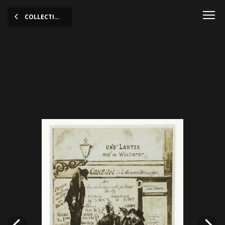
COLLECTION
Carte postale, "Un d'Lanter
mat de Wucherer"
Théodore Wirol, 1916
Le paysan cupide est un motif récurrent pour les
cartes postales satiriques. Devant le « magasin de
la coopérative des usuriers qui vendent des vivres à
prix d’or » sur la vitrine duquel sont affichés des
prix exorbitants, des clients demandent si la victime
du lynchage est l’homme qui a gagné beaucoup
d’argent. La femme d’ouvrier répond que le filou a
bien mérité d’être pendu.