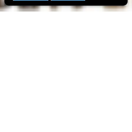
SHARE
Datum der Veranstaltung
Uhrzeit
27. March
18h00
Sprache(n)
Max. Teilnehmer
LU
15
The workshop is aimed at people who, due to the multilingual
context of Luxembourg, regularly translate texts (e.g. for
brochures or social media). The aim of this workshop is to
introduce participants to the possibilities and limitations of
artificial intelligence in the field of translation, and to introduce
them to tools and approaches that can make translation easier
for them.
The workshop will be presented by professional translator Lara
Schroeder and will be held in English. Participants can work with