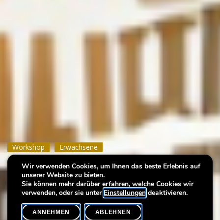
Workshop
Workshop
Workshop
Erwachsene
Erwachsene
Erwachsene
Wir verwenden Cookies, um Ihnen das beste Erlebnis auf
Translating with AI
Translating with AI
Translating with AI
unserer Website zu bieten.
Sie können mehr darüber erfahren, welche Cookies wir
verwenden, oder sie unter
Einstellungen
deaktivieren.
ANNEHMEN
ABLEHNEN
VERANSTALTUNGSKALENDER