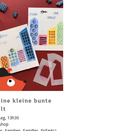
ine kleine bunte
lt
ag, 13h30
shop
r
er
,
Familien
,
Familles
,
Enfants
)