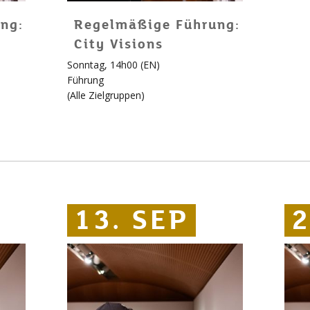
ng:
Regelmäßige Führung:
City Visions
Sonntag, 14h00 (EN)
Führung
(
Alle Zielgruppen
)
13. SEP
13. SEP
13. SEP
2
2