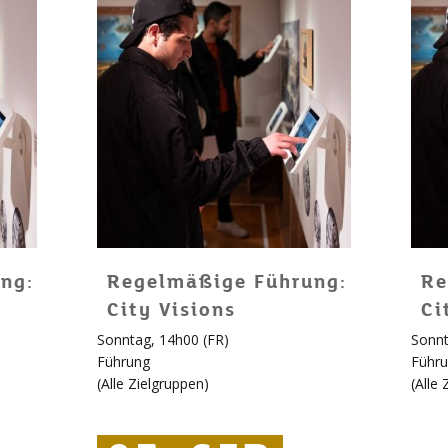
ng:
Regelmäßige Führung:
Re
City Visions
Ci
Sonntag, 14h00 (FR)
Sonnt
Führung
Führ
(
Alle Zielgruppen
)
(
Alle 