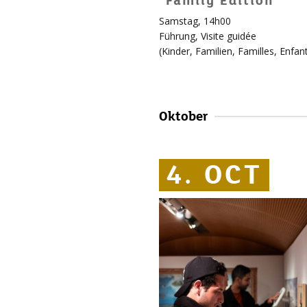
Family Edition
Samstag, 14h00
Für
Führung
,
Visite guidée
Kinder
(
Kinder
,
Familien
,
Familles
,
Enfan
!
Mehr
Informationen
über
Oktober
Édouard
4. OCT
4. OCT
4. OCT