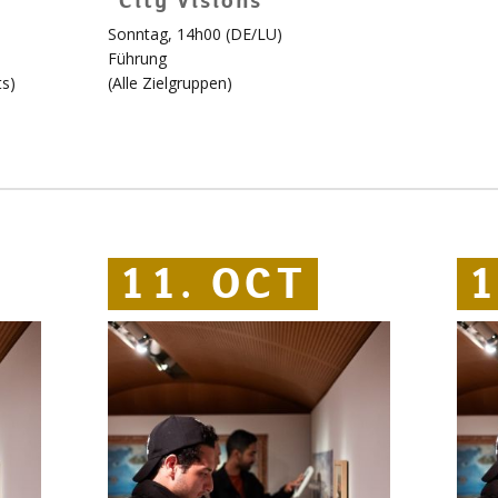
City Visions
Sonntag, 14h00 (DE/LU)
Führung
ts
)
(
Alle Zielgruppen
)
11. OCT
11. OCT
11. OCT
1
1