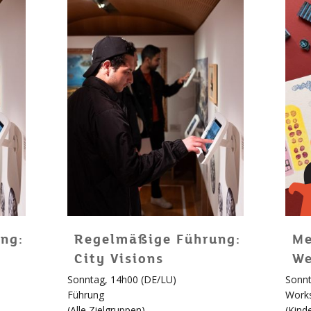
ng:
Regelmäßige Führung:
Me
City Visions
We
Sonntag, 14h00 (DE/LU)
Sonnt
Für
Führung
Work
Kinde
(
Alle Zielgruppen
)
(
Kind