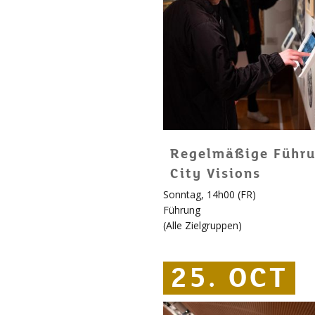
Regelmäßige Führu
City Visions
Sonntag, 14h00 (FR)
Führung
(
Alle Zielgruppen
)
25. OCT
25. OCT
25. OCT