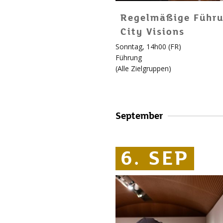
Regelmäßige Führu
City Visions
Sonntag, 14h00 (FR)
Führung
(
Alle Zielgruppen
)
September
6. SEP
6. SEP
6. SEP