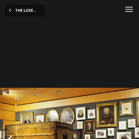
THE LUXEMBOURG STORY
Picture Regular guided tour
© Lëtzebuerg City Museum
picture Christof Weber