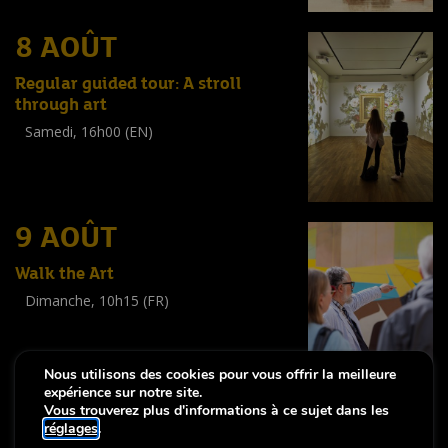
8 AOÛT
Regular guided tour: A stroll
through art
Samedi, 16h00 (EN)
Visite guidée
(
Tout public
)
9 AOÛT
Walk the Art
Dimanche, 10h15 (FR)
Visite guidée
(
Tout public
)
Nous utilisons des cookies pour vous offrir la meilleure
expérience sur notre site.
Vous trouverez plus d'informations à ce sujet dans les
réglages
.
-
Notice légale
Déclaration d’accessibilité