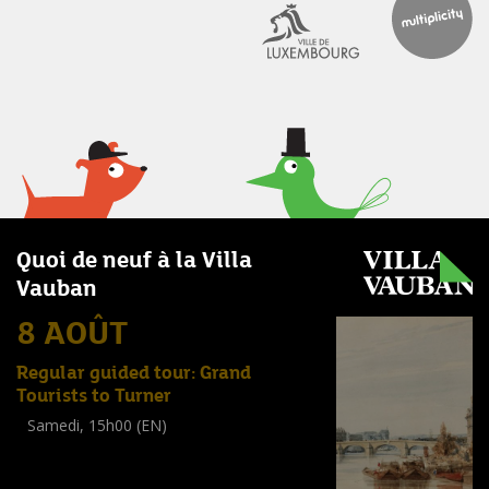
Quoi de neuf à la Villa
Vauban
8 AOÛT
Regular guided tour: Grand
Tourists to Turner
Samedi, 15h00 (EN)
Visite guidée
(
Tout public
)