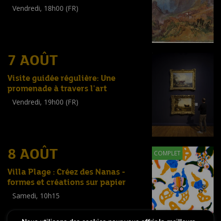
Vendredi, 18h00 (FR)
Visite guidée
(
Tout public
)
7 AOÛT
Visite guidée régulière: Une
promenade à travers l'art
Vendredi, 19h00 (FR)
Visite guidée
(
Tout public
)
8 AOÛT
COMPLET
Villa Plage : Créez des Nanas -
formes et créations sur papier
Samedi, 10h15
Workshop
(
Enfants
,
Familles
,
Adultes
)