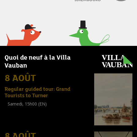
Quoi de neuf à la Villa
Vauban
8 AOÛT
Regular guided tour: Grand
Tourists to Turner
Samedi, 15h00 (EN)
Visite guidée
(
Tout public
)
8 AOÛT