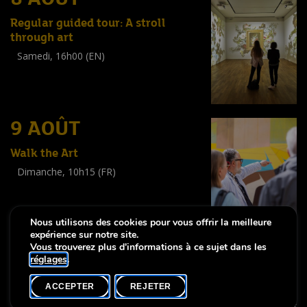
Regular guided tour: A stroll
through art
Samedi, 16h00 (EN)
Visite guidée
(
Tout public
)
9 AOÛT
Walk the Art
Dimanche, 10h15 (FR)
Visite guidée
(
Tout public
)
Nous utilisons des cookies pour vous offrir la meilleure
expérience sur notre site.
Vous trouverez plus d'informations à ce sujet dans les
réglages
.
-
Notice légale
Déclaration d’accessibilité
ACCEPTER
REJETER
Copyright © 2026, Lëtzebuerg City Museum. Tous droits réservés
made by Apart