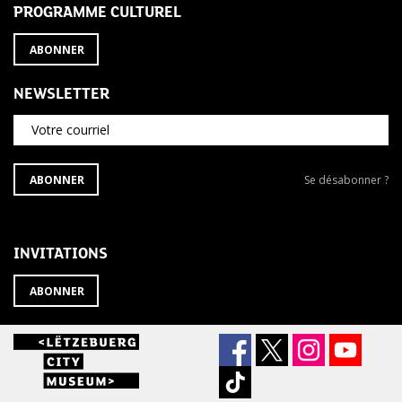
PROGRAMME CULTUREL
ABONNER
NEWSLETTER
Votre courriel
S'ABONNER
Se
ABONNER
Se désabonner ?
À
désabonner
LA
de
NEWSLETTER
la
newsletter
INVITATIONS
?
ABONNER