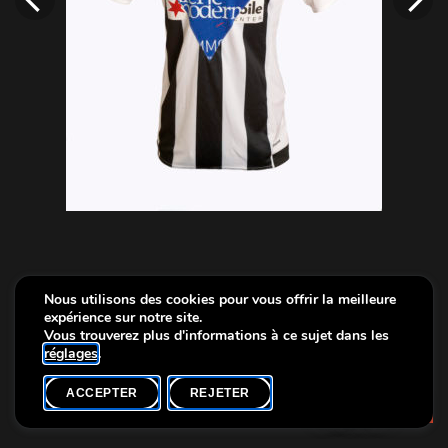
Nous utilisons des cookies pour vous offrir la meilleure
expérience sur notre site.
Vous trouverez plus d'informations à ce sujet dans les
réglages
.
ACCEPTER
REJETER
Floor Wesseling (*1975), series “Blood in Blood out”, Luxembourg
Info
edition 2016