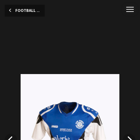
FOOTBALL HALLELUJAH!
Floor Wesseling (*1975), series
“Blood in Blood out”,
Luxembourg edition 2016