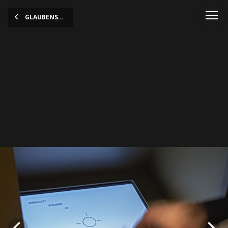
GLAUBENSSACHE
Exposition Glaubenssache,
photo: Christof Weber