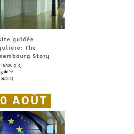
site guidée
gulière: The
xembourg Story
, 18h00 (FR)
e guidée
public
)
0 AOÛT
0 AOÛT
20 AOÛT