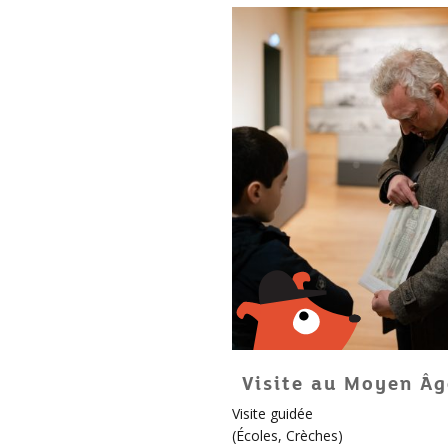
Visite au Moyen Âg
Pour
Visite guidée
enfants
(
Écoles
,
Crèches
)