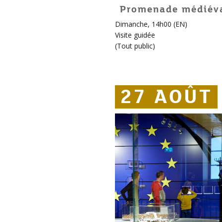
Promenade médiév
Dimanche, 14h00 (EN)
Visite guidée
(
Tout public
)
27 AOÛT
27 AOÛT
27 AOÛT