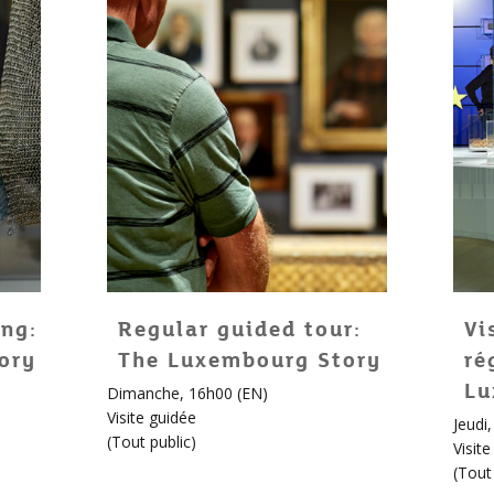
ng:
Regular guided tour:
Vi
ory
The Luxembourg Story
ré
Lu
Dimanche, 16h00 (EN)
Visite guidée
Jeudi
(
Tout public
)
Visit
(
Tout 