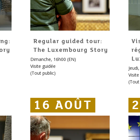
ng:
Regular guided tour:
Vi
ory
The Luxembourg Story
ré
Lu
Dimanche, 16h00 (EN)
Visite guidée
Jeudi
(
Tout public
)
Visit
(
Tout 
16 AOÛT
16 AOÛT
16 AOÛT
2
2