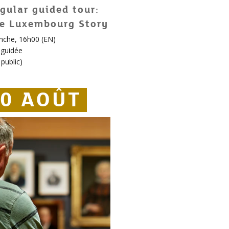
gular guided tour:
e Luxembourg Story
che, 16h00 (EN)
e guidée
public
)
0 AOÛT
0 AOÛT
30 AOÛT