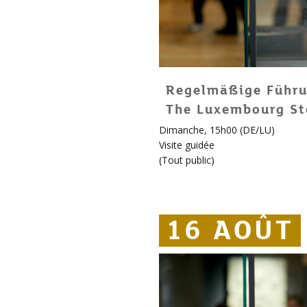
Regelmäßige Führu
The Luxembourg St
Dimanche, 15h00 (DE/LU)
Visite guidée
(
Tout public
)
16 AOÛT
16 AOÛT
16 AOÛT