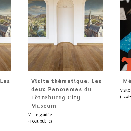
 Les
Visite thématique: Les
Mé
u
deux Panoramas du
Pour
Visit
enfan
(
Écol
Lëtzebuerg City
!
Museum
Plus
Visite guidée
d'info
(
Tout public
)
au
sujet