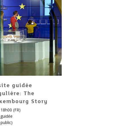
site guidée
gulière: The
xembourg Story
, 18h00 (FR)
e guidée
public
)