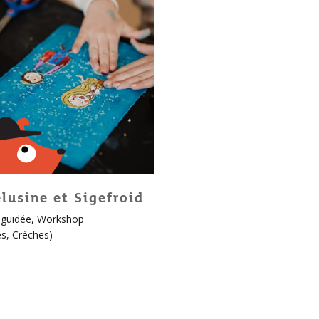
lusine et Sigefroid
e guidée
,
Workshop
ts
es
,
Crèches
)
s