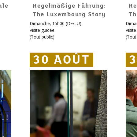
ale
Regelmäßige Führung:
Re
The Luxembourg Story
Th
Dimanche, 15h00 (DE/LU)
Diman
Visite guidée
Visit
(
Tout public
)
(
Tout 
30 AOÛT
30 AOÛT
30 AOÛT
3
3