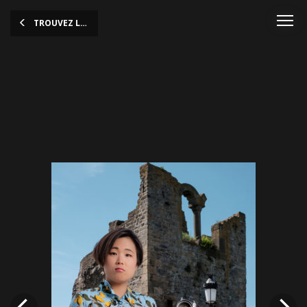
TROUVEZ LES RÉPONSES AU MUSÉE!
LCM_Q&A_A34