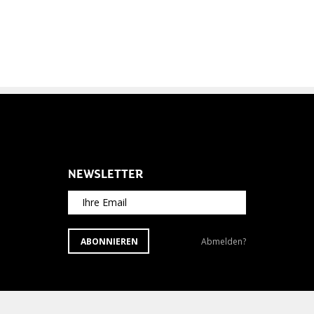
NEWSLETTER
Ihre Email
ABONNIEREN
Newsletter
ABONNIEREN
Abmelden?
SIE
abbestellen?
DEN
NEWSLETTER