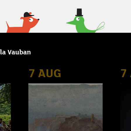
illa Vauban
7 AUG
7