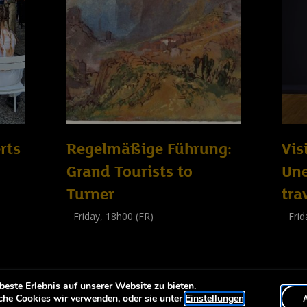
rts
Regelmäßige Führung:
Vis
Grand Tourists to
Un
Turner
tra
Friday, 18h00 (FR)
Frid
Visite guidée
Visit
(
Tout public
)
(
Tout 
este Erlebnis auf unserer Website zu bieten.
-
eiheit
Erklärung zur Barrierfreiheit
che Cookies wir verwenden, oder sie unter
Einstellungen