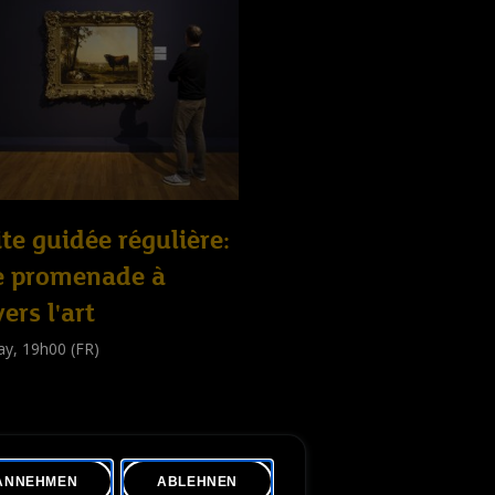
ite guidée régulière:
e promenade à
vers l'art
ay, 19h00 (FR)
e guidée
public
)
ANNEHMEN
ABLEHNEN