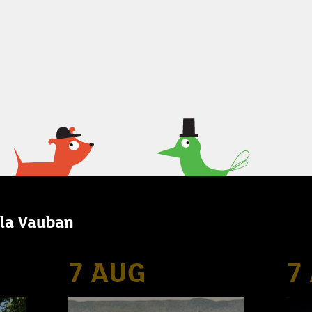
illa Vauban
7 AUG
7