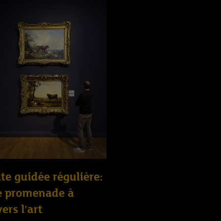
ite guidée régulière:
e promenade à
vers l'art