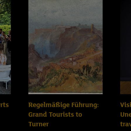
rts
Regelmäßige Führung:
Vis
Grand Tourists to
Un
Turner
tra