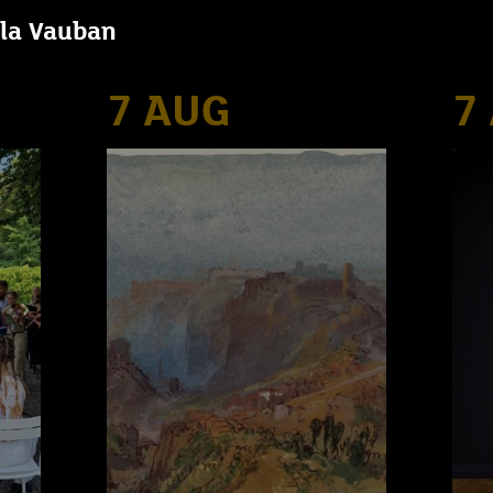
illa Vauban
7 AUG
7