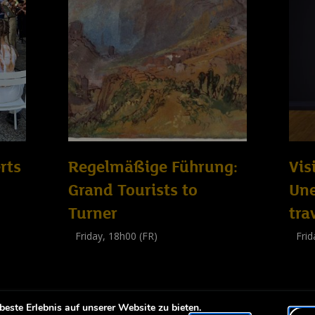
rts
Regelmäßige Führung:
Vis
Grand Tourists to
Un
Turner
tra
Friday, 18h00 (FR)
Frid
Visite guidée
Visit
(
Tout public
)
(
Tout 
este Erlebnis auf unserer Website zu bieten.