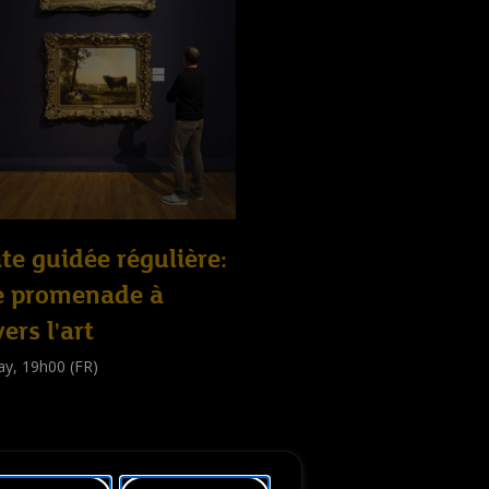
ite guidée régulière:
e promenade à
vers l'art
ay, 19h00 (FR)
e guidée
public
)