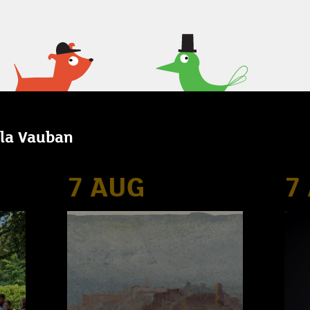
illa Vauban
7 AUG
7