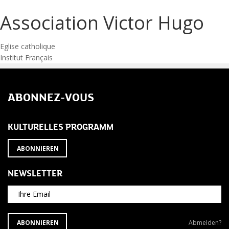
Association Victor Hugo
Post
Eglise catholique
Institut Français
navigation
ABONNEZ-VOUS
KULTURELLES PROGRAMM
ABONNIEREN
NEWSLETTER
Ihre Email
ABONNIEREN
Newsletter
ABONNIEREN
Abmelden?