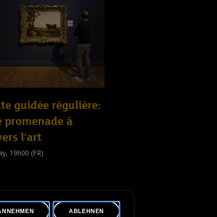
ite guidée régulière:
e promenade à
vers l'art
ay, 19h00 (FR)
e guidée
public
)
ANNEHMEN
ABLEHNEN