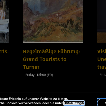
rts
Regelmäßige Führung:
Vis
Grand Tourists to
Un
Turner
tra
Friday, 18h00 (FR)
Frid
Visite guidée
Visit
(
Tout public
)
(
Tout 
este Erlebnis auf unserer Website zu bieten.
-
eiheit
Erklärung zur Barrierfreiheit
che Cookies wir verwenden, oder sie unter
Einstellungen