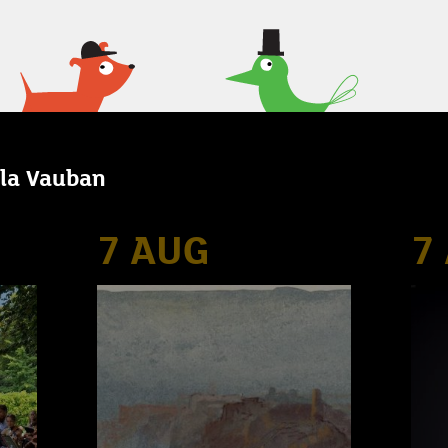
illa Vauban
7 AUG
7