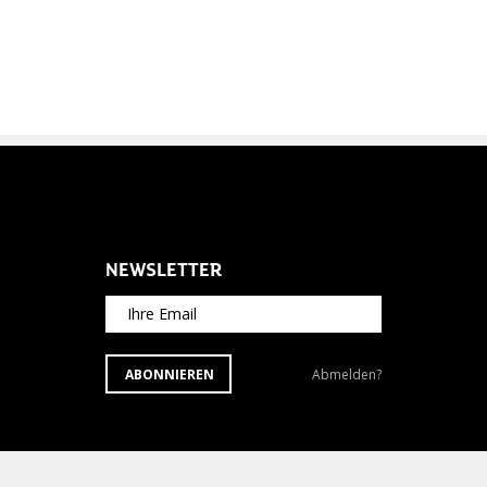
NEWSLETTER
Ihre Email
ABONNIEREN
Newsletter
ABONNIEREN
Abmelden?
SIE
abbestellen?
DEN
NEWSLETTER