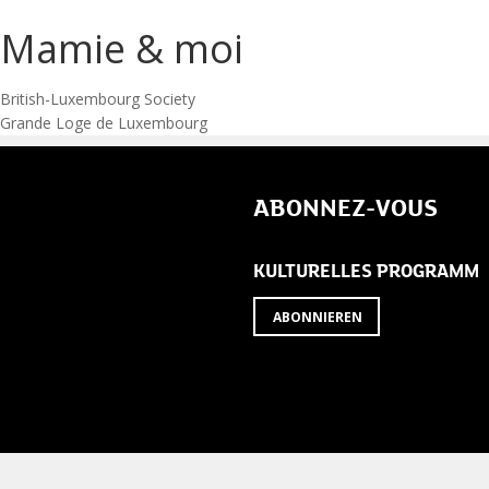
Mamie & moi
Post
British-Luxembourg Society
Grande Loge de Luxembourg
navigation
ABONNEZ-VOUS
KULTURELLES PROGRAMM
ABONNIEREN