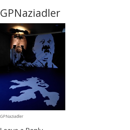
GPNaziadler
Post
GPNaziadler