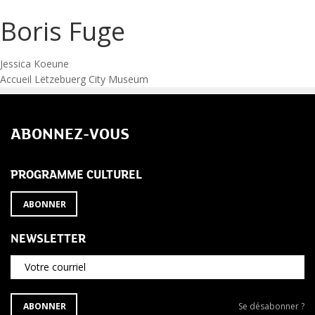
Boris Fuge
Navigation
Jessica Koeune
Accueil Lëtzebuerg City Museum
de
l’article
ABONNEZ-VOUS
PROGRAMME CULTUREL
ABONNER
NEWSLETTER
Votre courriel
S'ABONNER
Se
ABONNER
Se désabonner ?