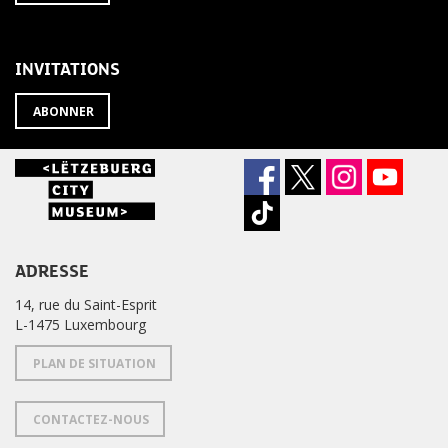
À
désabonner
LA
de
NEWSLETTER
la
newsletter
INVITATIONS
?
ABONNER
ADRESSE
14, rue du Saint-Esprit
L-1475 Luxembourg
PLAN DE SITUATION
CONTACTEZ-NOUS