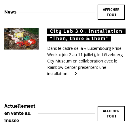
AFFICHER
News
TOUT
City Lab 3.0 : Installation
City Lab 3.0 : Installation
City Lab 3.0 : Installation
“Then, there & them”
“Then, there & them”
“Then, there & them”
Dans le cadre de la « Luxembourg Pride
Week » (du 2 au 11 juillet), le Lëtzebuerg
City Museum en collaboration avec le
Rainbow Center présentent une
installation…
Actuellement
AFFICHER
en vente au
TOUT
musée