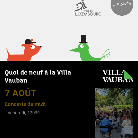
Quoi de neuf à la Villa
Vauban
7 AOÛT
Concerts de midi
Vendredi, 12h30
(
Tout public
)