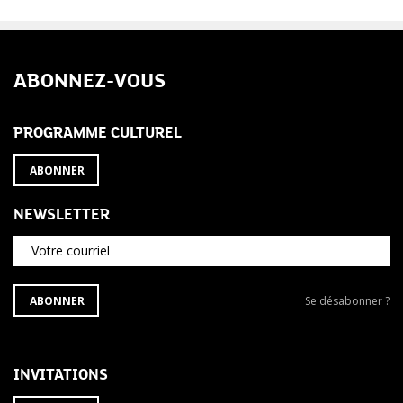
ABONNEZ-VOUS
PROGRAMME CULTUREL
ABONNER
NEWSLETTER
Votre courriel
S'ABONNER
Se
ABONNER
Se désabonner ?
À
désabonner
LA
de
NEWSLETTER
la
newsletter
INVITATIONS
?