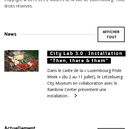
droits réservés.
AFFICHER
News
TOUT
City Lab 3.0 : Installation
City Lab 3.0 : Installation
City Lab 3.0 : Installation
“Then, there & them”
“Then, there & them”
“Then, there & them”
Dans le cadre de la « Luxembourg Pride
Week » (du 2 au 11 juillet), le Lëtzebuerg
City Museum en collaboration avec le
Rainbow Center présentent une
installation…
Actuellement