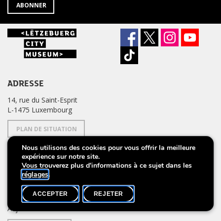
ABONNER
ADRESSE
14, rue du Saint-Esprit
L-1475 Luxembourg
PLAN DE SITUATION
Nous utilisons des cookies pour vous offrir la meilleure
expérience sur notre site.
CONTACTEZ-NOUS
Vous trouverez plus d'informations à ce sujet dans les
réglages
.
HEURES D'OUVERTURE
ACCEPTER
REJETER
actuellement
FERMÉ
Aujourd'hui 10h00 – 20h00