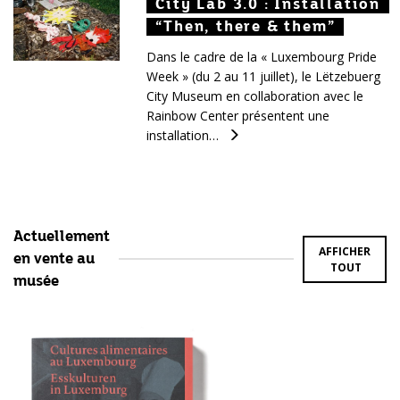
City Lab 3.0 : Installation
City Lab 3.0 : Installation
City Lab 3.0 : Installation
“Then, there & them”
“Then, there & them”
“Then, there & them”
Dans le cadre de la « Luxembourg Pride
Week » (du 2 au 11 juillet), le Lëtzebuerg
City Museum en collaboration avec le
Rainbow Center présentent une
installation…
Actuellement
AFFICHER
en vente au
TOUT
musée