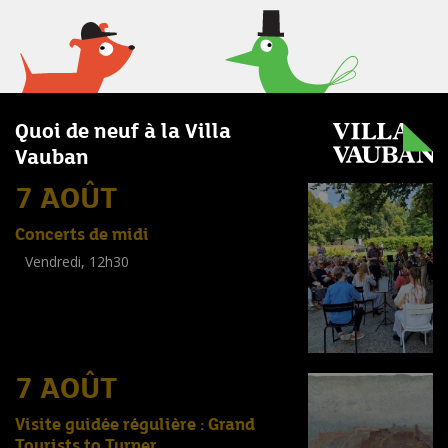
Quoi de neuf à la Villa
Vauban
7 AOÛT
Concerts de midi
Vendredi, 12h30
(
Tout public
)
7 AOÛT
Visite guidée régulière : Grand
Tourists to Turner