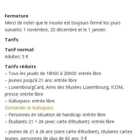
Vendredi
jusqu'à
18h00
Fermeture
10h00
Merci de noter que le musée est toujours fermé les jours
Samedi
jusqu'à
suivants: 1 novembre, 25 décembre et le 1 janvier.
18h00
10h00
Tarifs
Dimanche
jusqu'à
Tarif normal:
18h00
Adultes: 5 €
Tarifs réduits
– Tous les jeudis de 18h00 à 20h00: entrée libre
– Jeunes jusqu’à 21 ans: entrée libre
– LuxembourgCard, Amis des Musées Luxembourg, ICOM,
presse: entrée libre
– Kulturpass: entrée libre
Demander le Kulturpass
– Personnes en situation de handicap: entrée libre
– Étudiants 21 > 26 (avec carte d’étudiant): entrée libre
– Jeunes de 21 à 26 ans (sans carte d’étudiant), titulaires cartes
jeunes, personnes de plus de 60 ans: 3 €