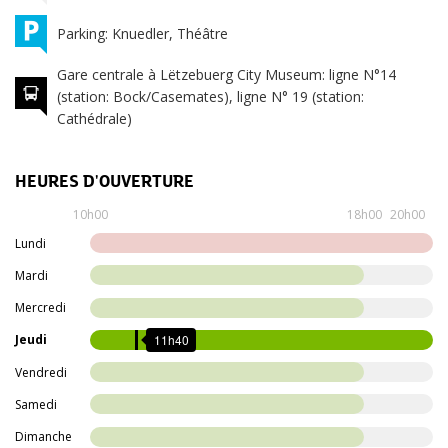
Parking: Knuedler, Théâtre
Gare centrale à Lëtzebuerg City Museum: ligne N°14
(station: Bock/Casemates), ligne N° 19 (station:
Cathédrale)
HEURES D'OUVERTURE
Lundi
Fermé
10h00
18h00
20h00
10h00
Lundi
Mardi
jusqu'à
Mardi
18h00
10h00
Mercredi
Mercredi
jusqu'à
11h40
Jeudi
18h00
10h00
Vendredi
Jeudi
jusqu'à
Samedi
20h00
10h00
Dimanche