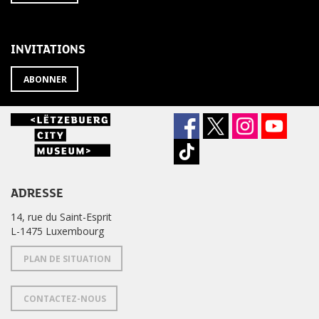
À
désabonner
LA
de
NEWSLETTER
la
newsletter
INVITATIONS
?
ABONNER
ADRESSE
14, rue du Saint-Esprit
L-1475 Luxembourg
PLAN DE SITUATION
CONTACTEZ-NOUS