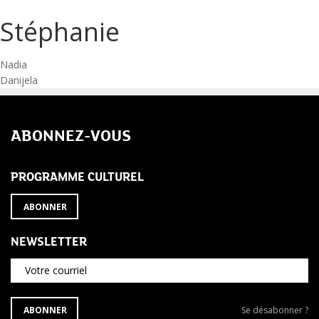
Stéphanie
Navigation
Nadia
Danijela
de
l’article
ABONNEZ-VOUS
PROGRAMME CULTUREL
ABONNER
NEWSLETTER
Votre courriel
S'ABONNER
Se
ABONNER
Se désabonner ?