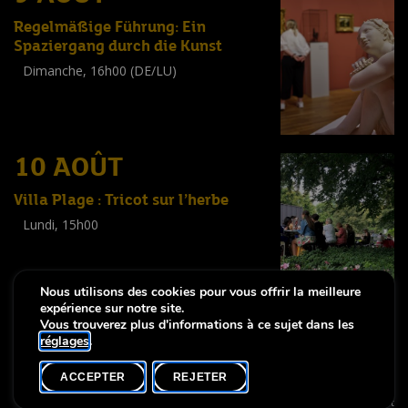
Regelmäßige Führung: Ein
Spaziergang durch die Kunst
Dimanche, 16h00 (DE/LU)
Visite guidée
(
Tout public
)
10 AOÛT
Villa Plage : Tricot sur l’herbe
Lundi, 15h00
Workshop
(
Adultes
)
Nous utilisons des cookies pour vous offrir la meilleure
expérience sur notre site.
Vous trouverez plus d'informations à ce sujet dans les
réglages
.
-
Notice légale
Déclaration d’accessibilité
ACCEPTER
REJETER
Copyright © 2026, Lëtzebuerg City Museum. Tous droits réservés
made by Apart