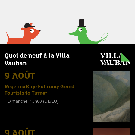
Quoi de neuf à la Villa
Vauban
9 AOÛT
Regelmäßige Führung: Grand
Tourists to Turner
Dimanche, 15h00 (DE/LU)
Visite guidée
(
Tout public
)
9 AOÛT