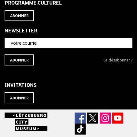
PROGRAMME CULTUREL
ABONNER
NEWSLETTER
Votre courriel
S'ABONNER
Se
ABONNER
Se désabonner ?
À
désabonner
LA
de
NEWSLETTER
la
newsletter
INVITATIONS
?
ABONNER