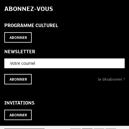
de
ABONNEZ-VOUS
l’article
PROGRAMME CULTUREL
ABONNER
NEWSLETTER
Votre courriel
S'ABONNER
Se
ABONNER
Se désabonner ?
À
désabonner
LA
de
NEWSLETTER
la
newsletter
INVITATIONS
?
ABONNER