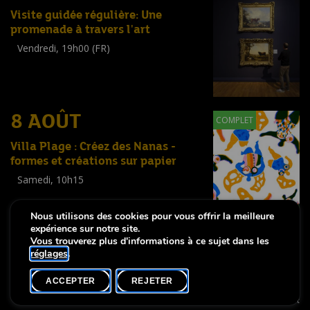
Visite guidée régulière: Une
promenade à travers l'art
Vendredi, 19h00 (FR)
Visite guidée
(
Tout public
)
8 AOÛT
COMPLET
Villa Plage : Créez des Nanas -
formes et créations sur papier
Samedi, 10h15
Workshop
(
Enfants
,
Familles
,
Adultes
)
Nous utilisons des cookies pour vous offrir la meilleure
expérience sur notre site.
Vous trouverez plus d'informations à ce sujet dans les
réglages
.
-
Notice légale
Déclaration d’accessibilité
ACCEPTER
REJETER
Copyright © 2026, Lëtzebuerg City Museum. Tous droits réservés
made by Apart