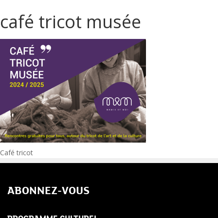
café tricot musée
Navigation
Café tricot
de
ABONNEZ-VOUS
l’article