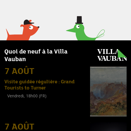
Quoi de neuf à la Villa
Vauban
7 AOÛT
Visite guidée régulière : Grand
Tourists to Turner
Vendredi, 18h00 (FR)
Visite guidée
(
Tout public
)
7 AOÛT