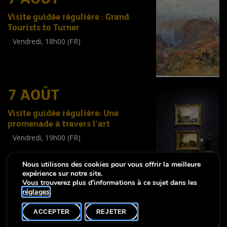
Visite guidée régulière : Grand
Tourists to Turner
Vendredi, 18h00 (FR)
Visite guidée
(
Tout public
)
7 AOÛT
Visite guidée régulière: Une
promenade à travers l'art
Vendredi, 19h00 (FR)
Visite guidée
(
Tout public
)
Nous utilisons des cookies pour vous offrir la meilleure
expérience sur notre site.
Vous trouverez plus d'informations à ce sujet dans les
réglages
.
-
Notice légale
Déclaration d’accessibilité
ACCEPTER
REJETER
Copyright © 2026, Lëtzebuerg City Museum. Tous droits réservés
made by Apart