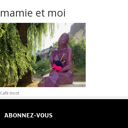
mamie et moi
Navigation
Café tricot
de
ABONNEZ-VOUS
l’article