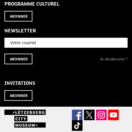
PROGRAMME CULTUREL
ABONNER
NEWSLETTER
Votre courriel
S'ABONNER
Se
ABONNER
Se désabonner ?
À
désabonner
LA
de
NEWSLETTER
la
newsletter
INVITATIONS
?
ABONNER