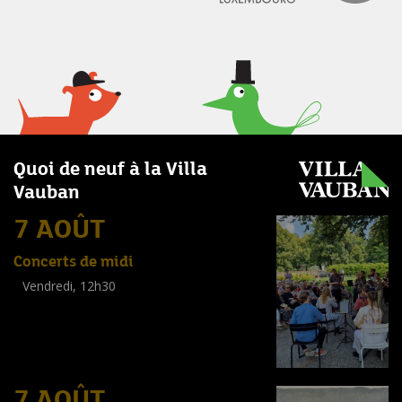
Quoi de neuf à la Villa
Vauban
7 AOÛT
Concerts de midi
Vendredi, 12h30
(
Tout public
)
7 AOÛT