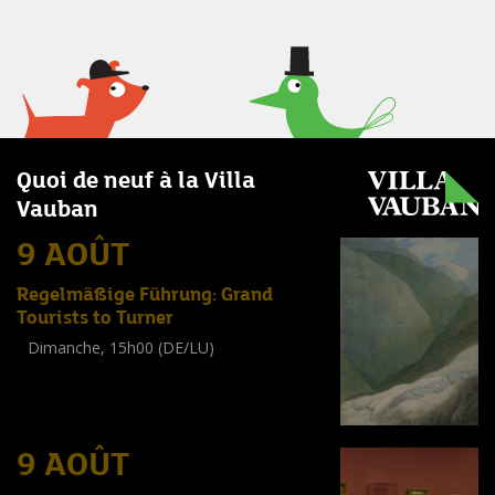
Quoi de neuf à la Villa
Vauban
9 AOÛT
Regelmäßige Führung: Grand
Tourists to Turner
Dimanche, 15h00 (DE/LU)
Visite guidée
(
Tout public
)
9 AOÛT