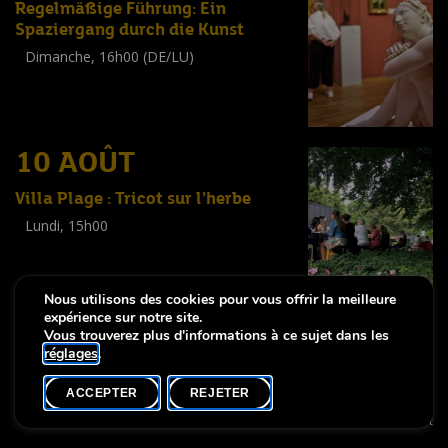
Regelmäßige Führung: Ein
Spaziergang durch die Kunst
Dimanche, 16h00 (DE/LU)
Visite guidée
(
Tout public
)
10 AOÛT
Villa Plage : Tricot sur l’herbe
Lundi, 15h00
Workshop
(
Adultes
)
Nous utilisons des cookies pour vous offrir la meilleure
expérience sur notre site.
Vous trouverez plus d'informations à ce sujet dans les
réglages
.
-
Notice légale
Déclaration d’accessibilité
ACCEPTER
REJETER
Copyright © 2026, Lëtzebuerg City Museum. Tous droits réservés
made by Apart