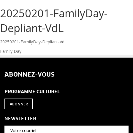
20250201-FamilyDay-
Depliant-VdL
20250201-FamilyDay-Depliant-VdL
Navigation
Family Day
de
ABONNEZ-VOUS
l’article
PROGRAMME CULTUREL
ABONNER
NEWSLETTER
Votre courriel