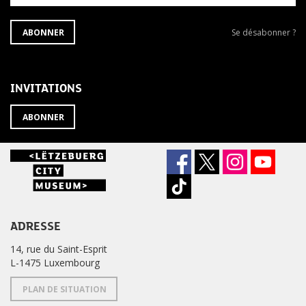
S'ABONNER
Se
ABONNER
Se désabonner ?
À
désabonner
LA
de
NEWSLETTER
la
newsletter
INVITATIONS
?
ABONNER
ADRESSE
14, rue du Saint-Esprit
L-1475 Luxembourg
PLAN DE SITUATION