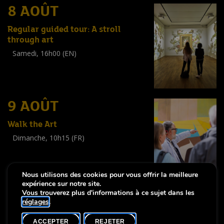
8 AOÛT
Regular guided tour: A stroll
through art
Samedi, 16h00 (EN)
Visite guidée
(
Tout public
)
9 AOÛT
Walk the Art
Dimanche, 10h15 (FR)
Visite guidée
(
Tout public
)
Nous utilisons des cookies pour vous offrir la meilleure
expérience sur notre site.
Vous trouverez plus d'informations à ce sujet dans les
réglages
.
-
Notice légale
Déclaration d’accessibilité
ACCEPTER
REJETER