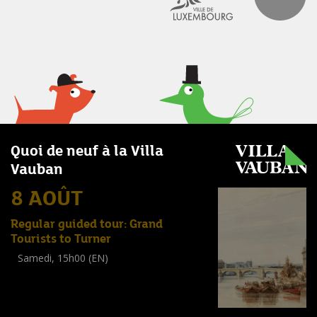
Quoi de neuf à la Villa
Vauban
8 AOÛT
Regular guided tour: Grand
Tourists to Turner
Samedi, 15h00 (EN)
Visite guidée
(
Tout public
)