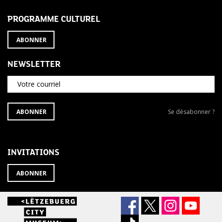
PROGRAMME CULTUREL
ABONNER
NEWSLETTER
Votre courriel
S'ABONNER
Se
ABONNER
Se désabonner ?
À
désabonner
LA
de
NEWSLETTER
la
newsletter
INVITATIONS
?
ABONNER