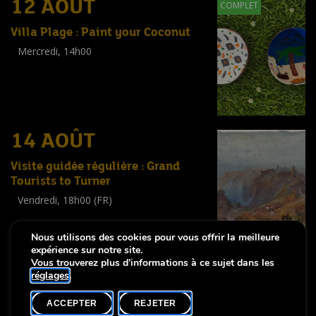
12 AOÛT
COMPLET
Villa Plage : Paint your Coconut
Mercredi, 14h00
Workshop
(
Enfants
)
14 AOÛT
Visite guidée régulière : Grand
Tourists to Turner
Vendredi, 18h00 (FR)
Visite guidée
(
Tout public
)
Nous utilisons des cookies pour vous offrir la meilleure
expérience sur notre site.
Vous trouverez plus d'informations à ce sujet dans les
réglages
.
-
Notice légale
Déclaration d’accessibilité
ACCEPTER
REJETER
Copyright © 2026, Lëtzebuerg City Museum. Tous droits réservés