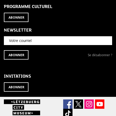
PROGRAMME CULTUREL
ABONNER
NEWSLETTER
Votre courriel
S'ABONNER
Se
ABONNER
Se désabonner ?
À
désabonner
LA
de
NEWSLETTER
la
newsletter
INVITATIONS
?
ABONNER