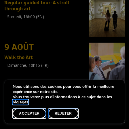
Regular guided tour: A stroll
through art
Samedi, 16h00 (EN)
Visite guidée
(
Tout public
)
9 AOÛT
Walk the Art
Dimanche, 10h15 (FR)
Visite guidée
(
Tout public
)
Nous utilisons des cookies pour vous offrir la meilleure
expérience sur notre site.
Vous trouverez plus d'informations à ce sujet dans les
réglages
.
-
Notice légale
Déclaration d’accessibilité
ACCEPTER
REJETER
Copyright © 2026, Lëtzebuerg City Museum. Tous droits réservés
made by Apart