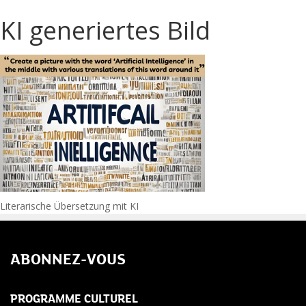
KI generiertes Bild
Navigation
Literarische Übersetzung mit KI
de
ABONNEZ-VOUS
l’article
PROGRAMME CULTUREL