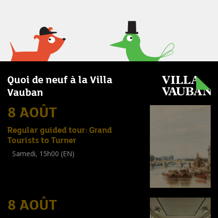
Quoi de neuf à la Villa
Vauban
8 AOÛT
Regular guided tour: Grand
Tourists to Turner
Samedi, 15h00 (EN)
Visite guidée
(
Tout public
)
8 AOÛT