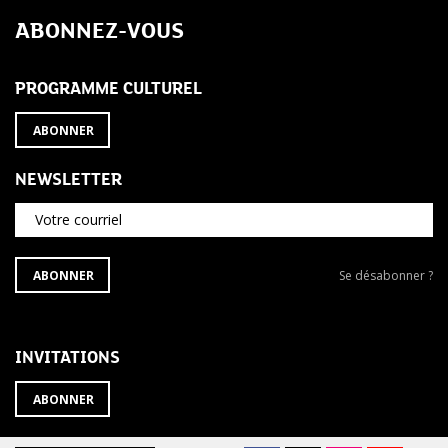
de
ABONNEZ-VOUS
l’article
PROGRAMME CULTUREL
ABONNER
NEWSLETTER
Votre courriel
S'ABONNER
Se
ABONNER
Se désabonner ?
À
désabonner
LA
de
NEWSLETTER
la
newsletter
INVITATIONS
?
ABONNER