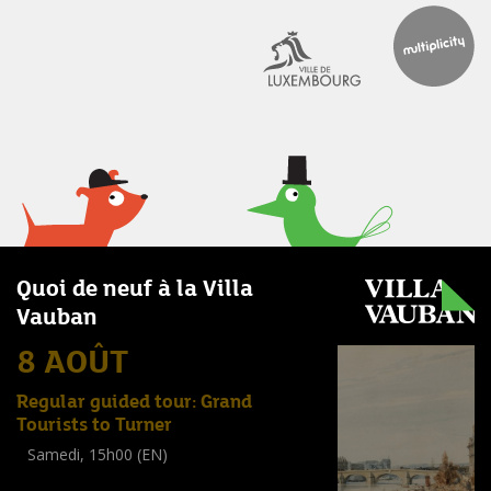
Quoi de neuf à la Villa
Vauban
8 AOÛT
Regular guided tour: Grand
Tourists to Turner
Samedi, 15h00 (EN)
Visite guidée