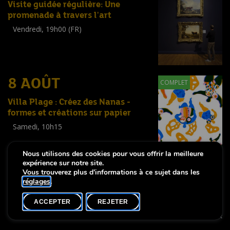
Visite guidée régulière: Une
promenade à travers l'art
Vendredi, 19h00 (FR)
Visite guidée
(
Tout public
)
8 AOÛT
COMPLET
Villa Plage : Créez des Nanas -
formes et créations sur papier
Samedi, 10h15
Workshop
(
Enfants
,
Familles
,
Adultes
)
Nous utilisons des cookies pour vous offrir la meilleure
expérience sur notre site.
Vous trouverez plus d'informations à ce sujet dans les
réglages
.
-
Notice légale
Déclaration d’accessibilité
ACCEPTER
REJETER
Copyright © 2026, Lëtzebuerg City Museum. Tous droits réservés
made by Apart