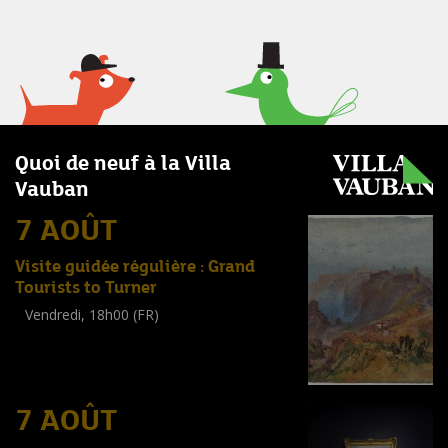
Quoi de neuf à la Villa
Vauban
7 AOÛT
Visite guidée régulière : Grand
Tourists to Turner
Vendredi, 18h00 (FR)
Visite guidée
(
Tout public
)
7 AOÛT