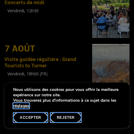
Concerts de midi
Vendredi, 12h30
(
Tout public
)
7 AOÛT
Visite guidée régulière : Grand
Tourists to Turner
Vendredi, 18h00 (FR)
Visite guidée
(
Tout public
)
Nous utilisons des cookies pour vous offrir la meilleure
expérience sur notre site.
Vous trouverez plus d'informations à ce sujet dans les
réglages
.
-
Notice légale
Déclaration d’accessibilité
ACCEPTER
REJETER
Copyright © 2026, Lëtzebuerg City Museum. Tous droits réservés
made by Apart