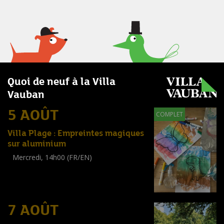
Quoi de neuf à la Villa
Vauban
5 AOÛT
COMPLET
Villa Plage : Empreintes magiques
sur aluminium
Mercredi, 14h00 (FR/EN)
Workshop
(
Enfants
)
7 AOÛT