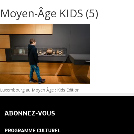
Moyen-Âge KIDS (5)
Navigation
Luxembourg au Moyen Âge : Kids Edition
de
ABONNEZ-VOUS
l’article
PROGRAMME CULTUREL