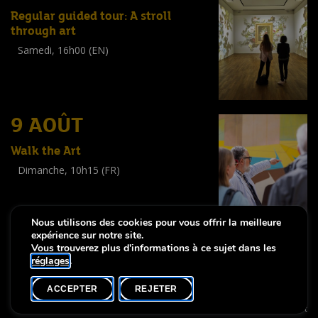
Regular guided tour: A stroll
through art
Samedi, 16h00 (EN)
Visite guidée
(
Tout public
)
9 AOÛT
Walk the Art
Dimanche, 10h15 (FR)
Visite guidée
(
Tout public
)
Nous utilisons des cookies pour vous offrir la meilleure
expérience sur notre site.
Vous trouverez plus d'informations à ce sujet dans les
réglages
.
-
Notice légale
Déclaration d’accessibilité
ACCEPTER
REJETER
Copyright © 2026, Lëtzebuerg City Museum. Tous droits réservés
made by Apart