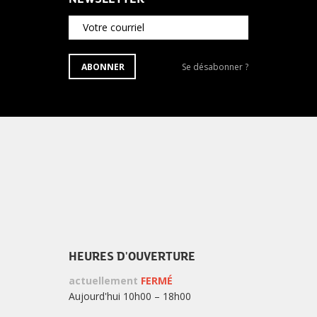
Votre courriel
S'ABONNER
Se
ABONNER
Se désabonner ?
À
désabonner
LA
de
NEWSLETTER
la
newsletter
?
HEURES D'OUVERTURE
actuellement
FERMÉ
Aujourd'hui 10h00 – 18h00