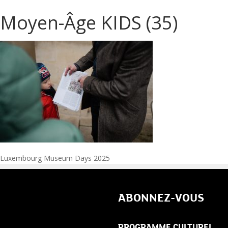
Moyen-Âge KIDS (35)
Navigation
Luxembourg Museum Days 2025
de
ABONNEZ-VOUS
l’article
PROGRAMME CULTUREL