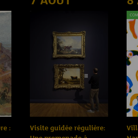
7 AOÛT
8
COM
re :
Visite guidée régulière:
Vil