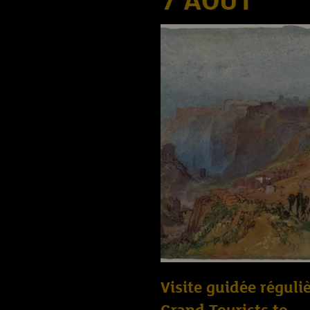
7 AOÛT
Visite guidée réguliè