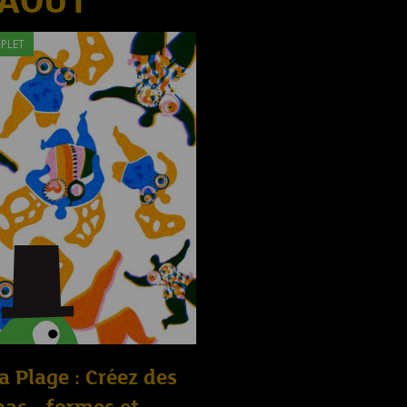
 AOÛT
PLET
la Plage : Créez des