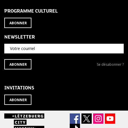
PROGRAMME CULTUREL
ABONNER
NEWSLETTER
Votre courriel
S'ABONNER
Se
ABONNER
Se désabonner ?
À
désabonner
LA
de
NEWSLETTER
la
newsletter
INVITATIONS
?
ABONNER