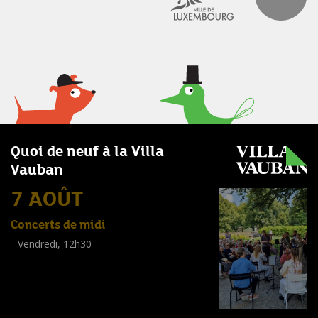
Quoi de neuf à la Villa
Vauban
7 AOÛT
Concerts de midi
Vendredi, 12h30
(
Tout public
)