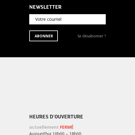
NEWSLETTER
Votre courriel
S'ABONNER
Se
ABONNER
Se désabonner ?
À
désabonner
LA
de
NEWSLETTER
la
newsletter
?
HEURES D'OUVERTURE
actuellement
FERMÉ
Aujourd'hui 10h00 – 18h00