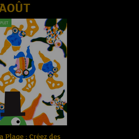
 AOÛT
PLET
la Plage : Créez des