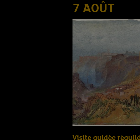
7 AOÛT
Visite guidée réguliè