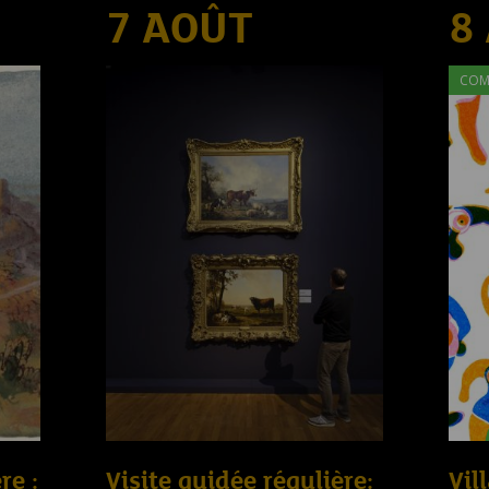
7 AOÛT
8
COM
re :
Visite guidée régulière:
Vil