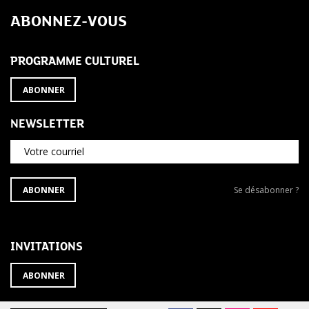
de
ABONNEZ-VOUS
l’article
PROGRAMME CULTUREL
ABONNER
NEWSLETTER
Votre courriel
S'ABONNER
Se
ABONNER
Se désabonner ?
À
désabonner
LA
de
NEWSLETTER
la
newsletter
INVITATIONS
?
ABONNER