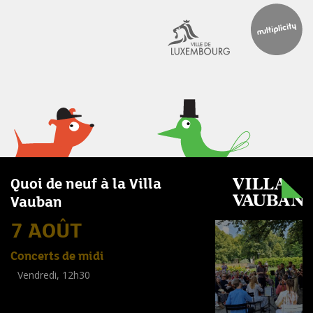
Quoi de neuf à la Villa
Vauban
7 AOÛT
Concerts de midi
Vendredi, 12h30
(
Tout public
)