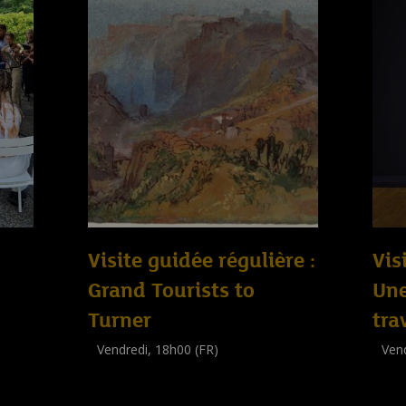
Visite guidée régulière :
Vis
Grand Tourists to
Un
Turner
tra
Vendredi, 18h00 (FR)
Vend
Visite guidée
Visit
(
Tout public
)
(
Tout 