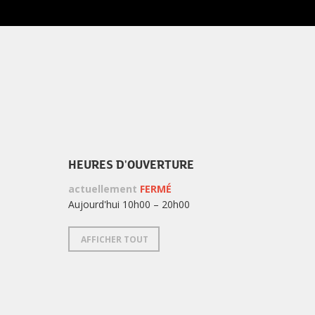
LA
de
NEWSLETTER
la
newsletter
?
HEURES D'OUVERTURE
actuellement
FERMÉ
Aujourd'hui 10h00 – 20h00
AFFICHER TOUT