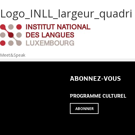
Logo_INLL_largeur_quadri
Navigation
Meet&Speak
de
ABONNEZ-VOUS
l’article
PROGRAMME CULTUREL
ABONNER