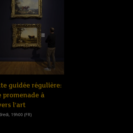
ite guidée régulière:
e promenade à
vers l'art
redi, 19h00 (FR)
e guidée
public
)