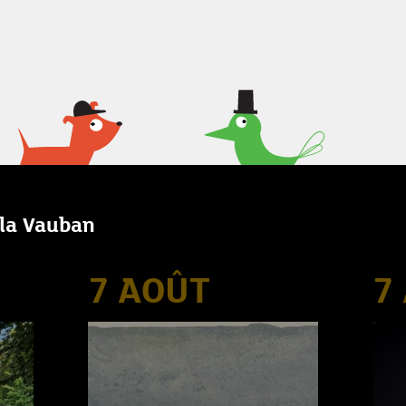
lla Vauban
7 AOÛT
7