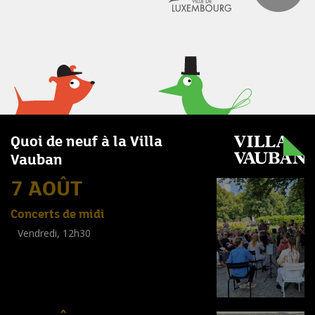
Quoi de neuf à la Villa
Vauban
7 AOÛT
Concerts de midi
Vendredi, 12h30
(
Tout public
)