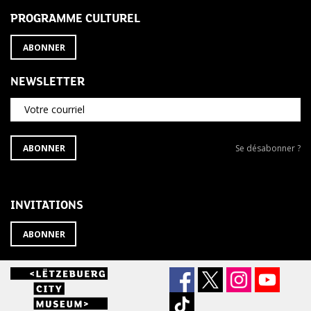
PROGRAMME CULTUREL
ABONNER
NEWSLETTER
Votre courriel
S'ABONNER
Se
ABONNER
Se désabonner ?
À
désabonner
LA
de
NEWSLETTER
la
newsletter
INVITATIONS
?
ABONNER