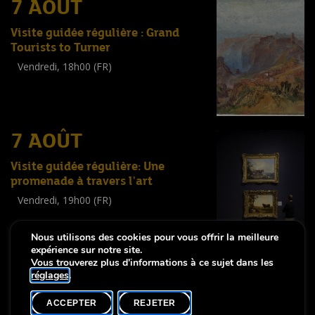
7 AOÛT
Visite guidée régulière : Grand
Tourists to Turner
Vendredi, 18h00 (FR)
Visite guidée
(
Tout public
)
7 AOÛT
Visite guidée régulière: Une
promenade à travers l'art
Vendredi, 19h00 (FR)
Visite guidée
(
Tout public
)
Nous utilisons des cookies pour vous offrir la meilleure
expérience sur notre site.
Vous trouverez plus d'informations à ce sujet dans les
réglages
.
-
Notice légale
Déclaration d’accessibilité
ACCEPTER
REJETER
Copyright © 2026, Lëtzebuerg City Museum. Tous droits réservés