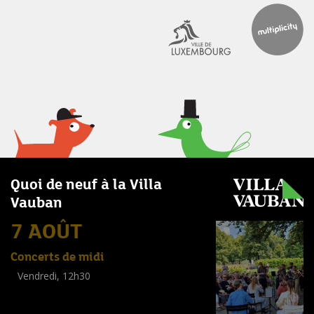
Quoi de neuf à la Villa
Vauban
7 AOÛT
Concerts de midi
Vendredi, 12h30
(
Tout public
)