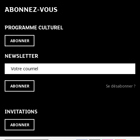
de
ABONNEZ-VOUS
l’article
PROGRAMME CULTUREL
ABONNER
NEWSLETTER
Votre courriel
S'ABONNER
Se
ABONNER
Se désabonner ?
À
désabonner
LA
de
NEWSLETTER
la
newsletter
INVITATIONS
?
ABONNER