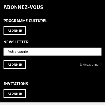
de
ABONNEZ-VOUS
l’article
PROGRAMME CULTUREL
ABONNER
NEWSLETTER
Votre courriel
S'ABONNER
Se
ABONNER
Se désabonner ?
À
désabonner
LA
de
NEWSLETTER
la
newsletter
INVITATIONS
?
ABONNER