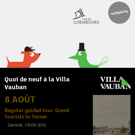
Quoi de neuf à la Villa
Vauban
8 AOÛT
Regular guided tour: Grand
Tourists to Turner
Samedi, 15h00 (EN)
Visite guidée