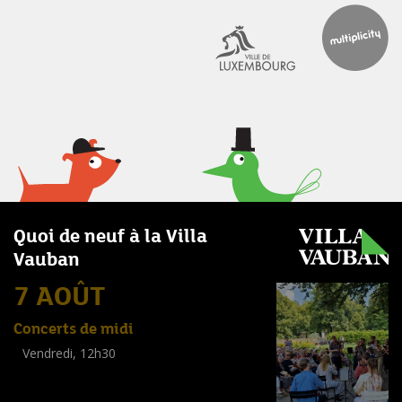
Quoi de neuf à la Villa
Vauban
7 AOÛT
Concerts de midi
Vendredi, 12h30
(
Tout public
)