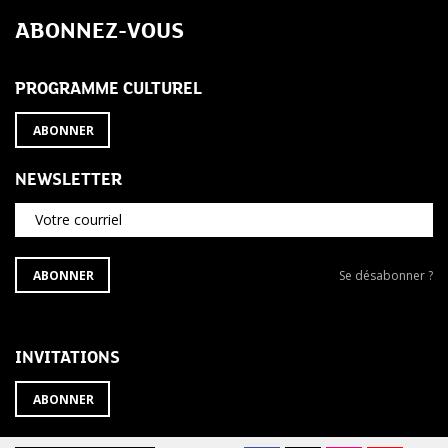
de
ABONNEZ-VOUS
l’article
PROGRAMME CULTUREL
ABONNER
NEWSLETTER
Votre courriel
S'ABONNER
Se
ABONNER
Se désabonner ?
À
désabonner
LA
de
NEWSLETTER
la
newsletter
INVITATIONS
?
ABONNER