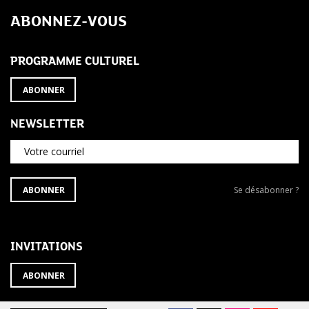
de
ABONNEZ-VOUS
l’article
PROGRAMME CULTUREL
ABONNER
NEWSLETTER
Votre courriel
S'ABONNER
Se
ABONNER
Se désabonner ?
À
désabonner
LA
de
NEWSLETTER
la
newsletter
INVITATIONS
?
ABONNER