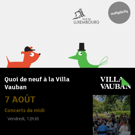
Quoi de neuf à la Villa
Vauban
7 AOÛT
Concerts de midi
Vendredi, 12h30
(
Tout public
)