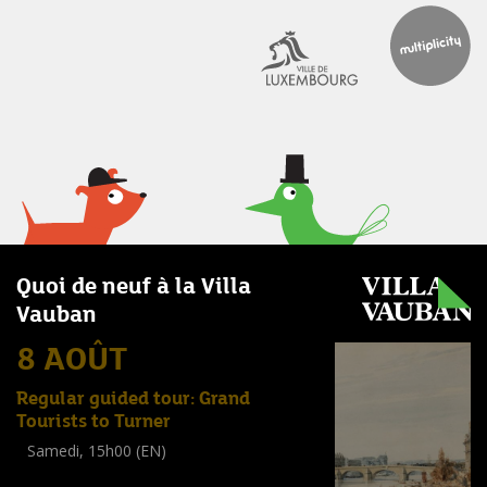
Quoi de neuf à la Villa
Vauban
8 AOÛT
Regular guided tour: Grand
Tourists to Turner
Samedi, 15h00 (EN)
Visite guidée