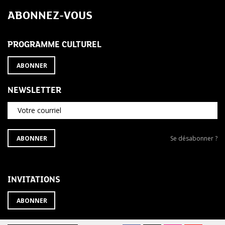
de
ABONNEZ-VOUS
l’article
PROGRAMME CULTUREL
ABONNER
NEWSLETTER
Votre courriel
S'ABONNER
Se
ABONNER
Se désabonner ?
À
désabonner
LA
de
NEWSLETTER
la
newsletter
INVITATIONS
?
ABONNER