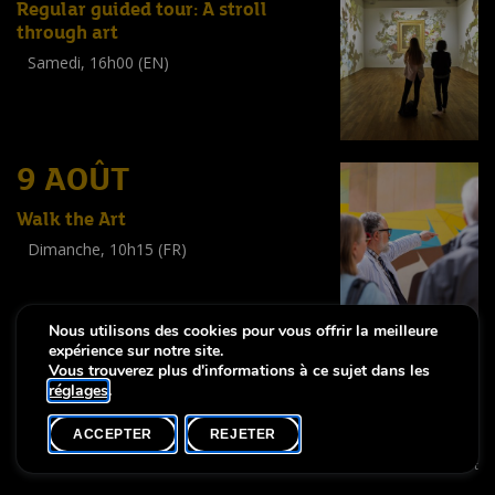
Regular guided tour: A stroll
through art
Samedi, 16h00 (EN)
Visite guidée
(
Tout public
)
9 AOÛT
Walk the Art
Dimanche, 10h15 (FR)
Visite guidée
(
Tout public
)
Nous utilisons des cookies pour vous offrir la meilleure
expérience sur notre site.
Vous trouverez plus d'informations à ce sujet dans les
réglages
.
-
Notice légale
Déclaration d’accessibilité
ACCEPTER
REJETER
Copyright © 2026, Lëtzebuerg City Museum. Tous droits réservés
made by Apart