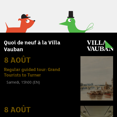
Quoi de neuf à la Villa
Vauban
8 AOÛT
Regular guided tour: Grand
Tourists to Turner
Samedi, 15h00 (EN)
Visite guidée
(
Tout public
)
8 AOÛT