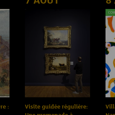
7 AOÛT
8
COM
re :
Visite guidée régulière:
Vil