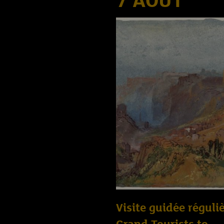
7 AOÛT
Visite guidée réguliè