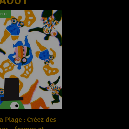
 AOÛT
PLET
la Plage : Créez des