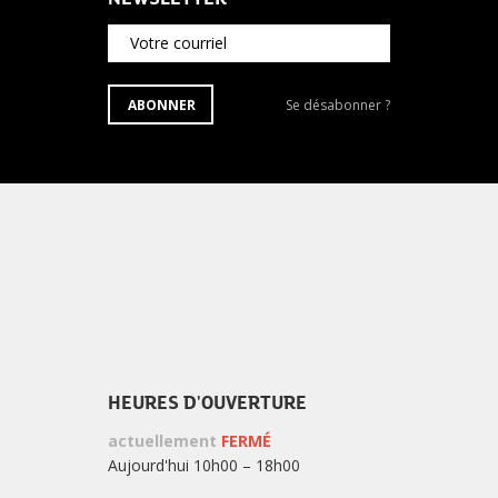
Votre courriel
S'ABONNER
Se
ABONNER
Se désabonner ?
À
désabonner
LA
de
NEWSLETTER
la
newsletter
?
HEURES D'OUVERTURE
actuellement
FERMÉ
Aujourd'hui 10h00 – 18h00