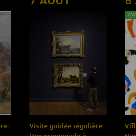
7 AOÛT
8
COM
re :
Visite guidée régulière:
Vil