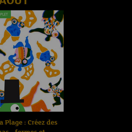
 AOÛT
PLET
la Plage : Créez des