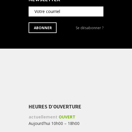
Votre courriel
S'ABONNER
Se
ABONNER
Se désabonner ?
À
désabonner
LA
de
NEWSLETTER
la
newsletter
?
HEURES D'OUVERTURE
actuellement
OUVERT
Aujourd'hui 10h00 – 18h00