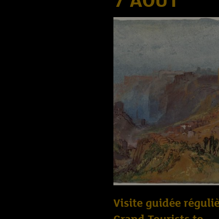
7 AOÛT
Visite guidée réguliè