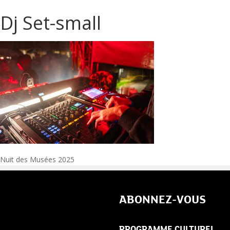
Dj Set-small
Navigation
Nuit des Musées 2025
de
ABONNEZ-VOUS
l’article
PROGRAMME CULTUREL